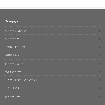
Categoys
タトゥーを入れたい！
タトゥーデザイン
意味（モチーフ）
芸能人のタトゥー
タトゥーを隠す！
消えるタトゥー
ヘナタトゥー（メヘンディ）
ジャグアタトゥー
タトゥーシール