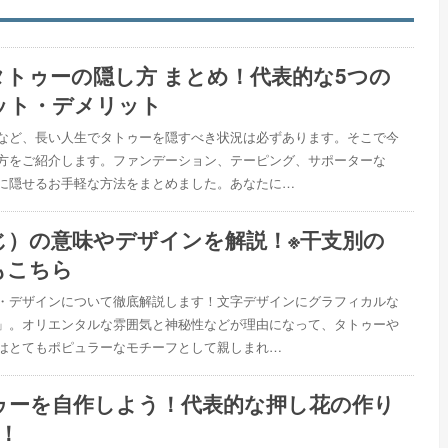
タトゥーの隠し方 まとめ！代表的な5つの
ット・デメリット
など、長い人生でタトゥーを隠すべき状況は必ずあります。そこで今
方をご紹介します。ファンデーション、テーピング、サポーターな
に隠せるお手軽な方法をまとめました。あなたに…
じ）の意味やデザインを解説！※干支別の
もこちら
・デザインについて徹底解説します！文字デザインにグラフィカルな
」。オリエンタルな雰囲気と神秘性などが理由になって、タトゥーや
はとてもポピュラーなモチーフとして親しまれ…
ゥーを自作しよう！代表的な押し花の作り
！