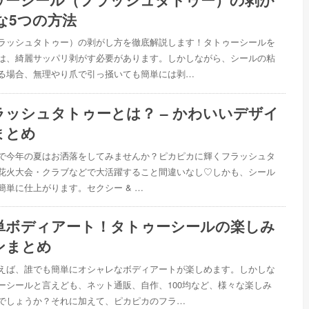
な5つの方法
ラッシュタトゥー）の剥がし方を徹底解説します！タトゥーシールを
は、綺麗サッパリ剥がす必要があります。しかしながら、シールの粘
る場合、無理やり爪で引っ掻いても簡単には剥…
ラッシュタトゥーとは？ – かわいいデザイ
まとめ
で今年の夏はお洒落をしてみませんか？ピカピカに輝くフラッシュタ
花火大会・クラブなどで大活躍すること間違いなし♡しかも、シール
簡単に仕上がります。セクシー & …
単ボディアート！タトゥーシールの楽しみ
ンまとめ
えば、誰でも簡単にオシャレなボディアートが楽しめます。しかしな
ーシールと言えども、ネット通販、自作、100均など、様々な楽しみ
でしょうか？それに加えて、ピカピカのフラ…