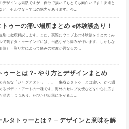
のデザインも素敵ですが、自分で描いてもとても面白いです！友達と
など、セルフならではの魅力があります。今…
タトゥーの痛い場所まとめ ※体験談あり！
位別に徹底解説します。また、実際にウェブ上の体験談をまとめてみ
ルで刺すタトゥーイングには、当然ながら痛みが伴います。しかしな
部位）・彫り方によって痛みの程度が異なるの…
トゥーとは？- やり方とデザインまとめ
て有名な「ジャグアタトゥー」。一生残るタトゥーとは違い、2〜3週
めるボディ・アートの一種です。海外のセレブ女優などを中心に広ま
も浸透しつつあり、たびたび話題にあがるよ…
ールタトゥーとは？ – デザインと意味を解