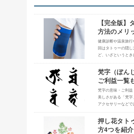
【完全版】
方法のメリ
健康診断や温泉旅行
回はタトゥーの隠し
ど、いざというとき
梵字（ぼん
ご利益一覧
梵字の意味・ご利益
美しさがある「梵字
アクセサリーなどで
押し花タト
方4つを紹介