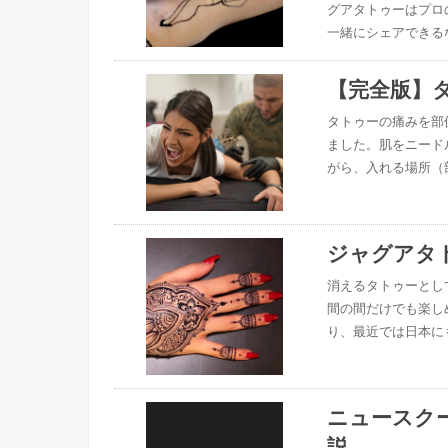
グアタトゥーはプロ
一緒にシェアできる
【完全版】
タトゥーの痛みを部
ました。肌をニード
がら、入れる場所（
ジャグアタ
消えるタトゥーとし
間の間だけでも楽し
り、最近では日本に
ニュースク
説