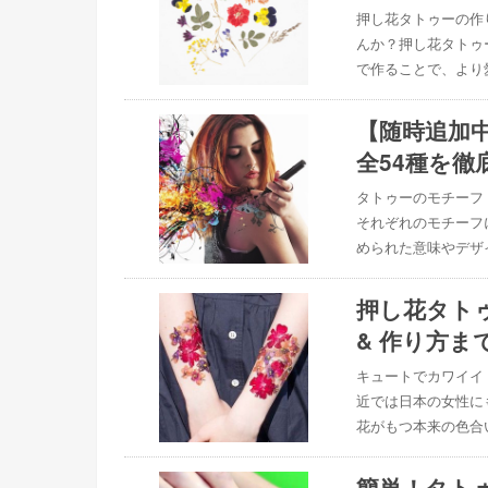
押し花タトゥーの作
んか？押し花タトゥ
で作ることで、より
【随時追加
全54種を徹
タトゥーのモチーフ
それぞれのモチーフ
められた意味やデザ
押し花タト
& 作り方ま
キュートでカワイイ
近では日本の女性に
花がもつ本来の色合
簡単！タト