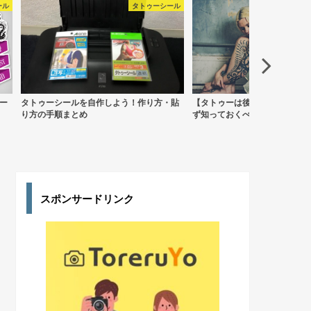
ール
タトゥーシール
タトゥー
ー
タトゥーシールを自作しよう！作り方・貼
【タトゥーは後悔しない？】入
り方の手順まとめ
ず知っておくべきこと
スポンサードリンク