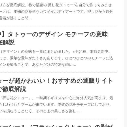
り方を徹底解説。巷で話題の”押し花タトゥー“を自分で作ってみませ
ーとは、本物の花を使うカワイイボディアートです。押し花から自分
愛着が沸くこと間…
中】タトゥーのデザイン モチーフの意味
底解説
（デザイン）の意味を一覧にまとめました。※全54種、随時更新中。
には、素敵な意味がたくさんあります。ひとつひとつのモチーフに込
インを知ることで、あなただけの特別な想い…
ゥーが超かわいい！おすすめの通販サイト
で徹底解説
「押し花タトゥー」。一時期イギリスを中心に海外人気が高まり、最
もじわじわとブームが来ています。本物の花をモチーフにしており、
いを損なうことなく、そのままの美しさを楽し…
ゥーシール（フラッシュタトゥー）の剥が