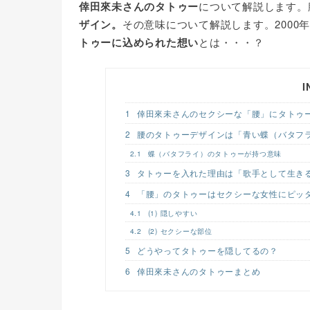
倖田來未さんのタトゥー
について解説します。
c
i
n
ザイン。
その意味について解説します。200
e
t
e
トゥーに込められた想い
とは・・・？
b
t
o
e
I
o
r
k
1
倖田來未さんのセクシーな「腰」にタトゥ
2
腰のタトゥーデザインは「青い蝶（バタフ
2.1
蝶（バタフライ）のタトゥーが持つ意味
3
タトゥーを入れた理由は「歌手として生き
4
「腰」のタトゥーはセクシーな女性にピッ
4.1
(1) 隠しやすい
4.2
(2) セクシーな部位
5
どうやってタトゥーを隠してるの？
6
倖田來未さんのタトゥーまとめ