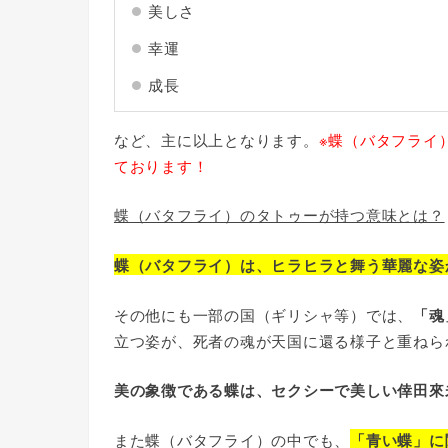
美しさ
幸運
成長
など、主に以上となります。
※蝶（バタフライ
ております！
蝶（バタフライ）のタトゥーが持つ意味とは？
蝶（バタフライ）は、ヒラヒラと舞う華麗な姿
その他にも一部の国（ギリシャ等）では、
「魂
立つ姿が、死者の魂が天国に還る様子と重ねら
美の象徴である蝶は、セクシーで美しい倖田來
また蝶（バタフライ）の中でも、
「青い蝶」に