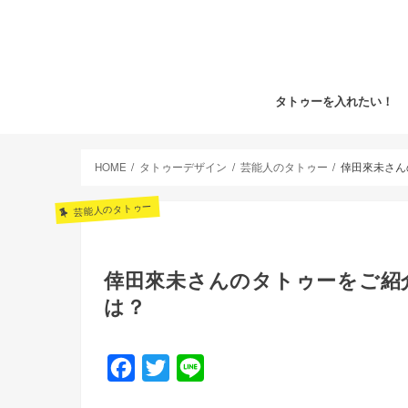
タトゥーを入れたい！
HOME
タトゥーデザイン
芸能人のタトゥー
倖田來未さん
芸能人のタトゥー
倖田來未さんのタトゥーをご紹
は？
F
T
L
a
w
i