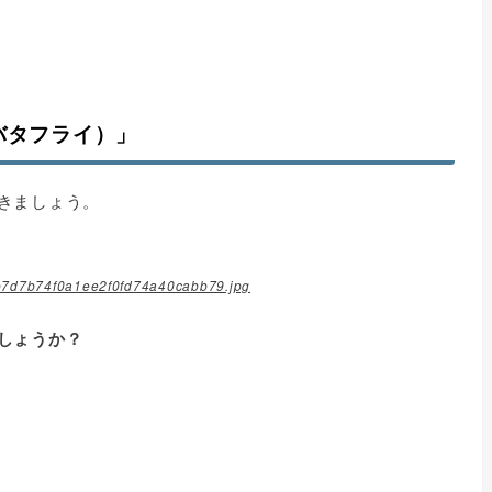
バタフライ）」
きましょう。
d8b7d7b74f0a1ee2f0fd74a40cabb79.jpg
しょうか？