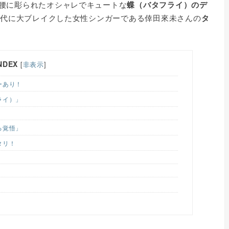
腰に彫られたオシャレでキュートな
蝶（バタフライ）のデ
0年代に大ブレイクした女性シンガーである倖田來未さんの
タ
NDEX
[
非表示
]
ーあり！
ライ）」
る覚悟」
タリ！