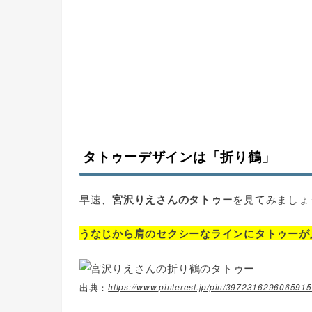
タトゥーデザインは「折り鶴」
早速、
宮沢りえさんのタトゥ
ーを見てみましょ
うなじから肩のセクシーなラインにタトゥーが
https://www.pinterest.jp/pin/3972316296065915