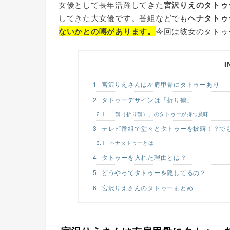
女優として長年活躍してきた
宮沢りえのタトゥ
c
i
n
してきた大女優です。番組などでも
ヘナタトゥ
e
t
e
ないかとの噂があります。
今回は彼女のタトゥ
b
t
o
e
I
o
r
k
1
宮沢りえさんは左肩甲骨にタトゥーあり
2
タトゥーデザインは「折り鶴」
2.1
「鶴（折り鶴）」のタトゥーが持つ意味
3
テレビ番組で堂々とタトゥーを披露！？で
3.1
ヘナタトゥーとは
4
タトゥーを入れた理由とは？
5
どうやってタトゥーを隠してるの？
6
宮沢りえさんのタトゥーまとめ