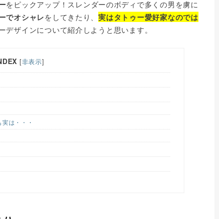
ー
をピックアップ！スレンダーのボディで多くの男を虜に
ーでオシャレ
をしてきたり、
実はタトゥー愛好家なのでは
ーデザインについて紹介しようと思います。
NDEX
[
非表示
]
も実は・・・