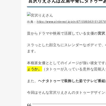
宮沢りえさんは左肩甲骨にタトゥー
https://www.pinterest.jp/pin/6715993631512576
昔からドラマや映画で活躍している女優の
宮沢
スラっとした顔立ちにスレンダーなボディで、
ます。
本格派女優ととしてのイメージが強い彼女です
ょうか。
（タトゥーが入っている意外な芸能人
また、
ヘナタトゥーで装飾した姿でテレビ番組
今回はそんな宮沢りえさんのタトゥーデザイン