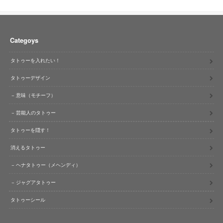
Categoys
タトゥーを入れたい！
タトゥーデザイン
意味（モチーフ）
芸能人のタトゥー
タトゥーを隠す！
消えるタトゥー
ヘナタトゥー（メヘンディ）
ジャグアタトゥー
タトゥーシール