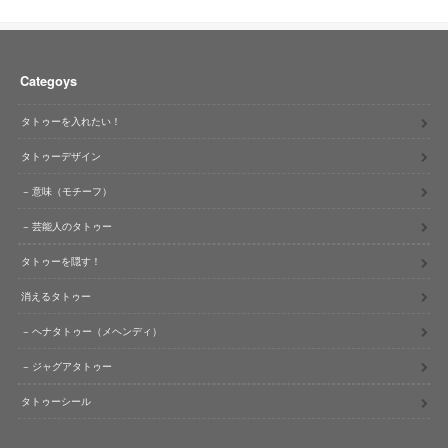
Categoys
タトゥーを入れたい！
タトゥーデザイン
意味（モチーフ）
芸能人のタトゥー
タトゥーを隠す！
消えるタトゥー
ヘナタトゥー（メヘンディ）
ジャグアタトゥー
タトゥーシール