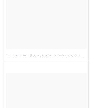
Sumukhi Sethさん(@suaveink.tattoos)がシェアした投稿
–
3月