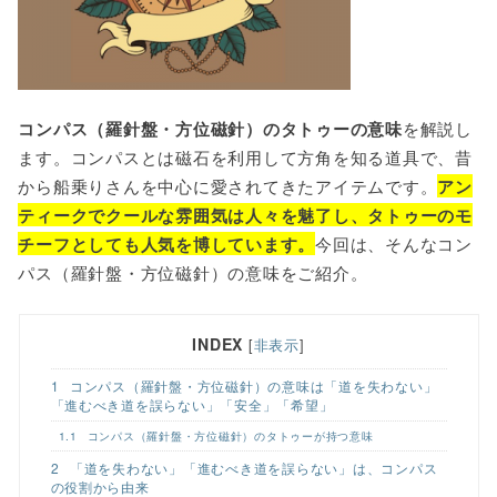
o
r
k
コンパス（羅針盤・方位磁針）のタトゥーの意味
を解説し
ます。コンパスとは磁石を利用して方角を知る道具で、昔
から船乗りさんを中心に愛されてきたアイテムです。
アン
ティークでクールな雰囲気は人々を魅了し、タトゥーのモ
チーフとしても人気を博しています。
今回は、そんなコン
パス（羅針盤・方位磁針）の意味をご紹介。
INDEX
[
非表示
]
1
コンパス（羅針盤・方位磁針）の意味は「道を失わない」
「進むべき道を誤らない」「安全」「希望」
1.1
コンパス（羅針盤・方位磁針）のタトゥーが持つ意味
2
「道を失わない」「進むべき道を誤らない」は、コンパス
の役割から由来