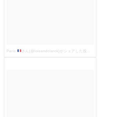
Paris
さん(@loisandclarck)がシェアした投稿
–
3月 4, 201