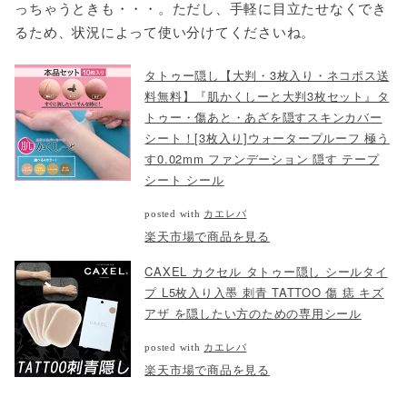
っちゃうときも・・・。ただし、手軽に目立たせなくでき
るため、状況によって使い分けてくださいね。
タトゥー隠し【大判・3枚入り・ネコポス送
料無料】『肌かくしーと大判3枚セット』タ
トゥー・傷あと・あざを隠すスキンカバー
シート！[3枚入り]ウォータープルーフ 極う
す0.02mm ファンデーション 隠す テープ
シート シール
posted with
カエレバ
楽天市場で商品を見る
CAXEL カクセル タトゥー隠し シールタイ
プ L5枚入り入墨 刺青 TATTOO 傷 痣 キズ
アザ を隠したい方のための専用シール
posted with
カエレバ
楽天市場で商品を見る