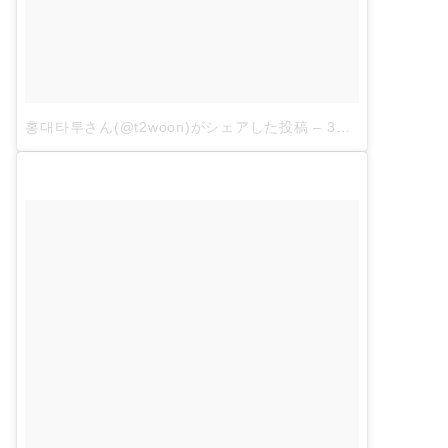
홍대타투さん(@t2woon)がシェアした投稿
–
3月 3, 2018 at 10:52午後 PST