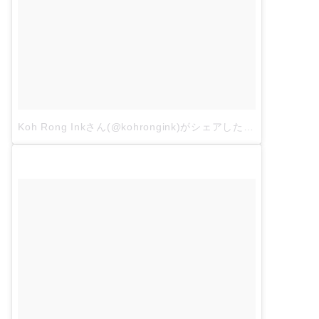
Koh Rong Inkさん(@kohrongink)がシェアした投稿
–
3月 3, 2