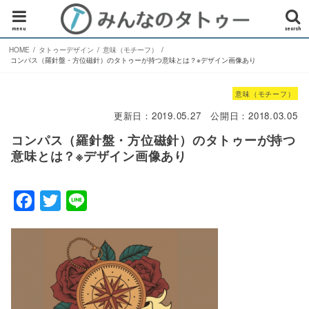
menu
search
HOME
タトゥーデザイン
意味（モチーフ）
コンパス（羅針盤・方位磁針）のタトゥーが持つ意味とは？※デザイン画像あり
意味（モチーフ）
更新日：
2019.05.27
公開日：
2018.03.05
コンパス（羅針盤・方位磁針）のタトゥーが持つ
意味とは？※デザイン画像あり
F
T
L
a
w
i
c
i
n
e
t
e
b
t
o
e