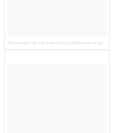
Alessandro Ax Lanzafameさん(@alessandroaxlanzafame)がシェアした投稿