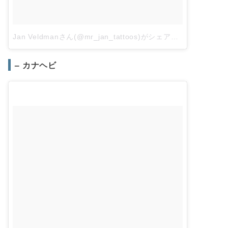
Jan Veldmanさん(@mr_jan_tattoos)がシェアした投稿
–
201
– カナヘビ