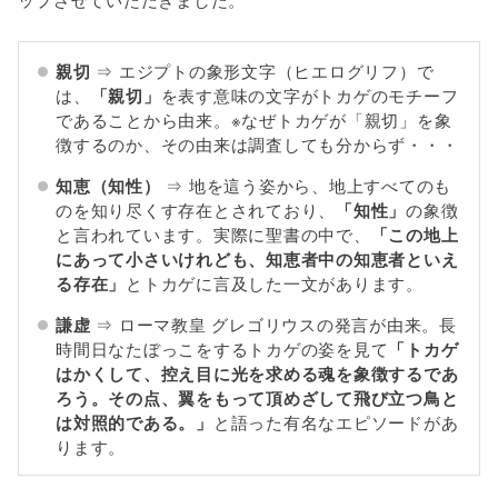
親切
⇒ エジプトの象形文字（ヒエログリフ）で
は、
「親切」
を表す意味の文字がトカゲのモチーフ
であることから由来。※なぜトカゲが「親切」を象
徴するのか、その由来は調査しても分からず・・・
知恵（知性）
⇒ 地を這う姿から、地上すべてのも
のを知り尽くす存在とされており、
「知性」
の象徴
と言われています。実際に聖書の中で、
「この地上
にあって小さいけれども、知恵者中の知恵者といえ
る存在」
とトカゲに言及した一文があります。
謙虚
⇒ ローマ教皇 グレゴリウスの発言が由来。長
時間日なたぼっこをするトカゲの姿を見て
「トカゲ
はかくして、控え目に光を求める魂を象徴するであ
ろう。その点、翼をもって頂めざして飛び立つ鳥と
は対照的である。」
と語った有名なエピソードがあ
ります。