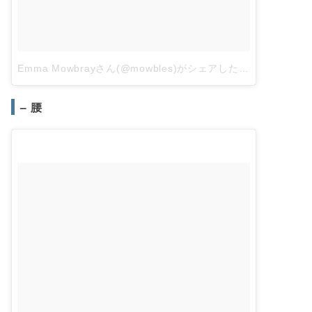
Emma Mowbrayさん(@mowbles)がシェアした投稿
–
2018年
– 腰