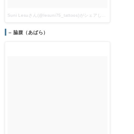
Suni Lesuさん(@lesuni75_tattoos)がシェアした投稿
–
2018
– 脇腹（あばら）