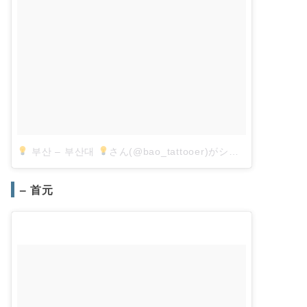
부산 – 부산대
さん(@bao_tattooer)がシェアした投稿
–
– 首元