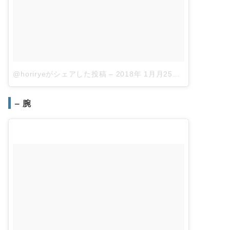
@horiryeがシェアした投稿
–
2018年 1月月25日午後12時38分PST
– 腕