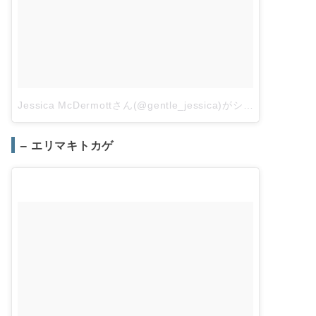
Jessica McDermottさん(@gentle_jessica)がシェアした投稿
– エリマキトカゲ