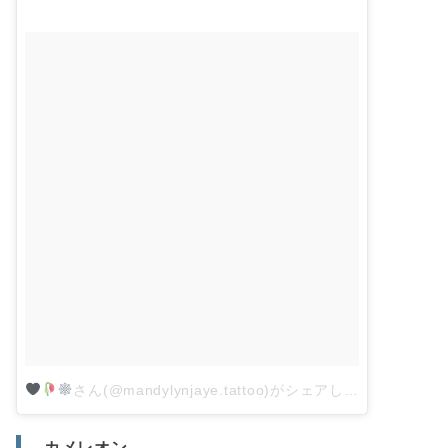
さん(@mandylynjaye.tattoo)がシェアした投稿
–
201
– カメレオン