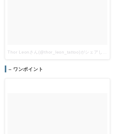
Thor Leonさん(@thor_leon_tattoo)がシェアした投稿
–
201
– ワンポイント