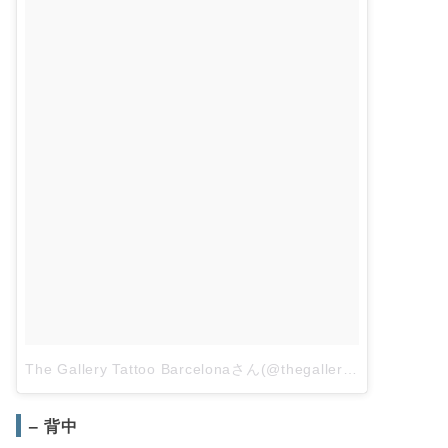
The Gallery Tattoo Barcelonaさん(@thegallerytattoobcn)がシェアした投稿
– 背中