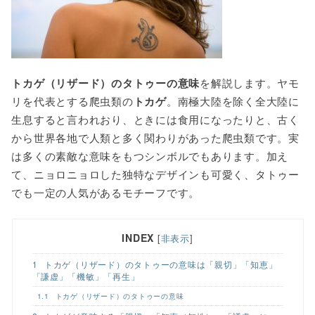
o
r
k
トカゲ（リザード）のタトゥーの意味
を解説します。ヤモ
リを代表とする爬虫類の
トカゲ
。南極大陸を除く全大陸に
生息すると言われおり、ときには食用になったりと、古く
から世界各地で人類と多く関わりがあった爬虫類です。実
は多くの素敵な意味をもつシンボルでもあります。加え
て、ニョロニョロした独特なデザインも可愛く、タトゥー
でも一定の人気があるモチーフです。
INDEX
[
非表示
]
1
トカゲ（リザード）のタトゥーの意味は「親切」「知恵」
「謙虚」「機敏」「再生」
1.1
トカゲ（リザード）のタトゥーの意味