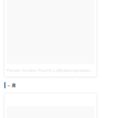
Pancho Cordero Puyolさん(@catzonegrotattoo)がシェアした投稿
– 肩