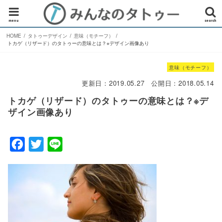
menu
search
HOME
タトゥーデザイン
意味（モチーフ）
トカゲ（リザード）のタトゥーの意味とは？※デザイン画像あり
意味（モチーフ）
更新日：
2019.05.27
公開日：
2018.05.14
トカゲ（リザード）のタトゥーの意味とは？※デ
ザイン画像あり
F
T
L
a
w
i
c
i
n
e
t
e
b
t
o
e