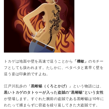
トカゲは地面や壁を高速で這うことから
「機敏」
のモチー
フとしても扱われます。たしかに、ペタペタと素早く壁を
這う姿は印象的ですよね。
江戸川乱歩の『
黒蜥蜴（くろとかげ）
』という物語には、
黒いトカゲのタトゥーが入った盗賊の”黒蜥蜴”という女性
が登場します。すぐれた腕前の盗賊である黒蜥蜴は10年に
わたって捕まらずに窃盗を繰り返してきた大盗賊です。