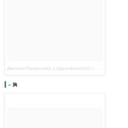
Дмитрий Панфиловさん(@pandimonik)がシェアした投稿
–
– 胸