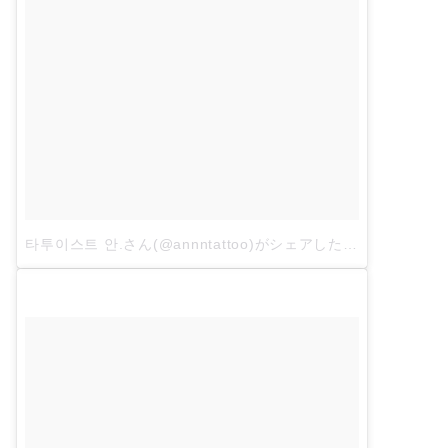
타투이스트 안.さん(@annntattoo)がシェアした投稿
–
2017年