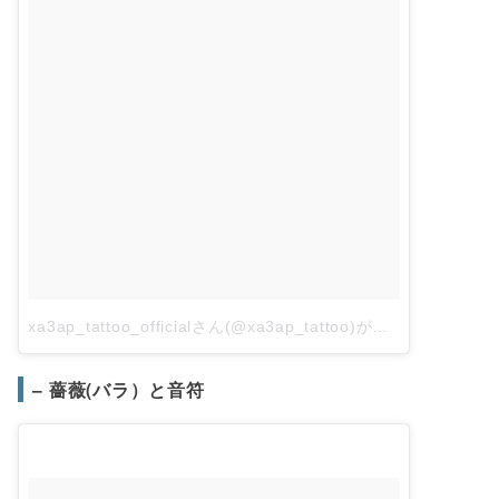
xa3ap_tattoo_officialさん(@xa3ap_tattoo)がシェアした投稿
– 薔薇(バラ）と音符