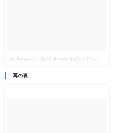
Jxy Jirayusさん(@jxy_thewitch)がシェアした投稿
–
2016年 
– 耳の裏