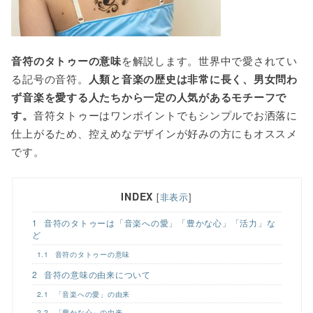
o
r
k
音符のタトゥーの意味
を解説します。世界中で愛されてい
る記号の音符。
人類と音楽の歴史は非常に長く、男女問わ
ず音楽を愛する人たちから一定の人気があるモチーフで
す。
音符タトゥーはワンポイントでもシンプルでお洒落に
仕上がるため、控えめなデザインが好みの方にもオススメ
です。
INDEX
[
非表示
]
1
音符のタトゥーは「音楽への愛」「豊かな心」「活力」な
ど
1.1
音符のタトゥーの意味
2
音符の意味の由来について
2.1
「音楽への愛」の由来
2.2
「豊かな心」の由来