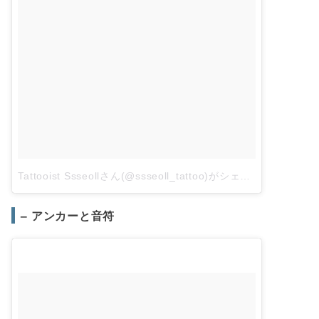
Tattooist Ssseollさん(@ssseoll_tattoo)がシェアした投稿
–
2
– アンカーと音符