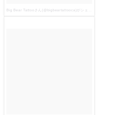
Big Bear Tattooさん(@bigbeartattooca)がシェアした投稿
–
2