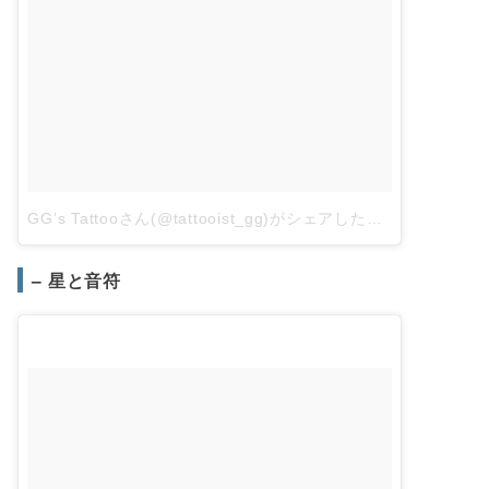
GG’s Tattooさん(@tattooist_gg)がシェアした投稿
–
2017年
– 星と音符