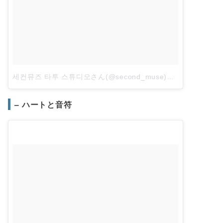
세컨뮤즈 타투 스튜디오さん(@second_muse)がシェアした投稿
– ハートと音符