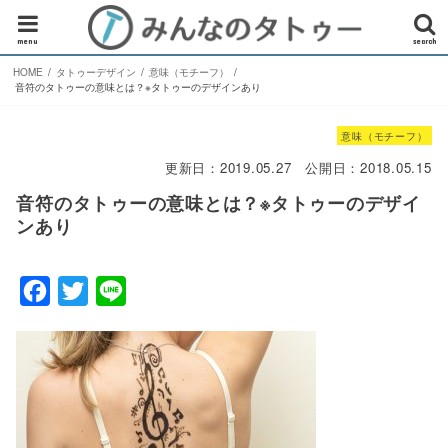
menu
search
HOME
タトゥーデザイン
意味（モチーフ）
音符のタトゥーの意味とは？※タトゥーのデザインあり
意味（モチーフ）
更新日：
2019.05.27
公開日：
2018.05.15
音符のタトゥーの意味とは？※タトゥーのデザイ
ンあり
F
T
L
a
w
i
c
i
n
e
t
e
b
t
o
e