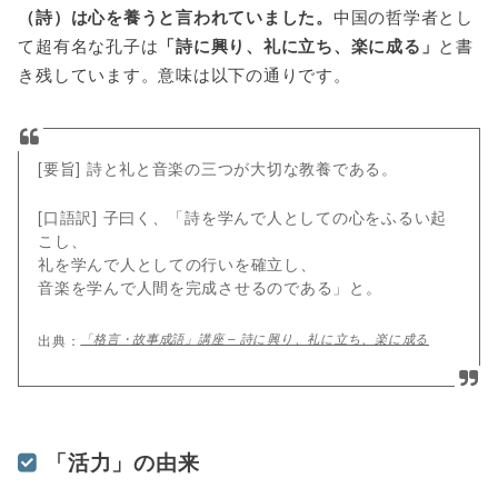
（詩）は心を養うと言われていました。
中国の哲学者とし
て超有名な孔子は
「詩に興り、礼に立ち、楽に成る」
と書
き残しています。意味は以下の通りです。
[要旨] 詩と礼と音楽の三つが大切な教養である。
[口語訳] 子曰く、「詩を学んで人としての心をふるい起
こし、
礼を学んで人としての行いを確立し、
音楽を学んで人間を完成させるのである」と。
「格言・故事成語」講座 – 詩に興り、礼に立ち、楽に成る
「活力」の由来