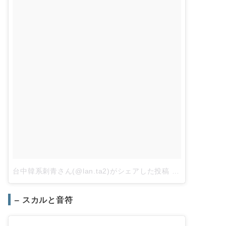
台中韓系刺青さん(@lan.ta2)がシェアした投稿
–
2018年 5月
– スカルと音符