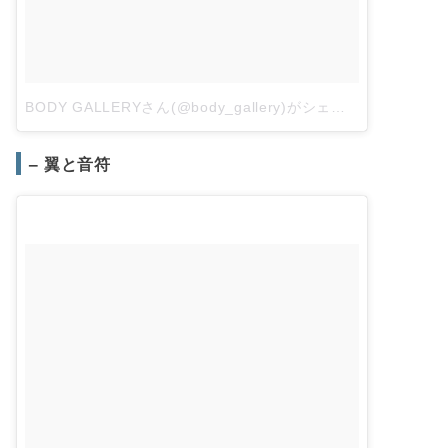
BODY GALLERYさん(@body_gallery)がシェアした投稿
–
20
– 翼と音符