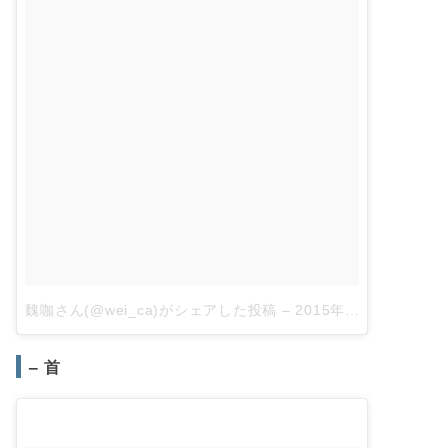
魏咖さん(@wei_ca)がシェアした投稿
–
2015年12月月6日午後10時09分PST
– 首