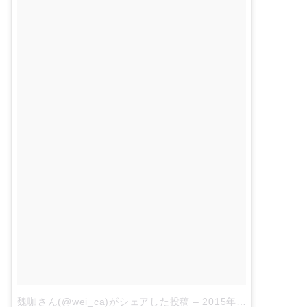
魏咖さん(@wei_ca)がシェアした投稿
–
2015年10月月17日午前6時09分PDT