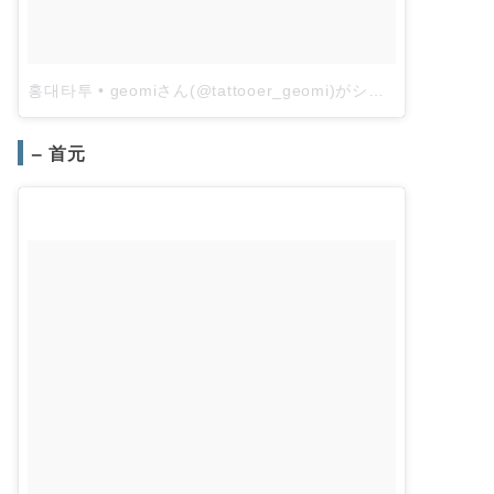
홍대타투 • geomiさん(@tattooer_geomi)がシェアした投稿
–
– 首元