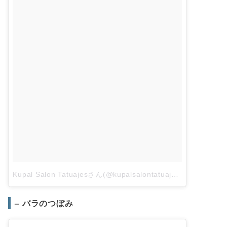
Kupal Salon Tatuajesさん(@kupalsalontatuajes)がシェアした投稿
– バラのつぼみ