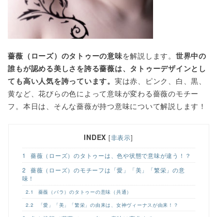
o
r
k
薔薇（ローズ）のタトゥーの意味
を解説します。
世界中の
誰もが認める美しさを誇る薔薇は、タトゥーデザインとし
ても高い人気を誇っています。
実は赤、ピンク、白、黒、
黄など、花びらの色によって意味が変わる薔薇のモチー
フ。本日は、そんな薔薇が持つ意味について解説します！
INDEX
[
非表示
]
1
薔薇（ローズ）のタトゥーは、色や状態で意味が違う！？
2
薔薇（ローズ）のモチーフは「愛」「美」「繁栄」の意
味！
2.1
薔薇（バラ）のタトゥーの意味（共通）
2.2
「愛」「美」「繁栄」の由来は、女神ヴィーナスが由来！？