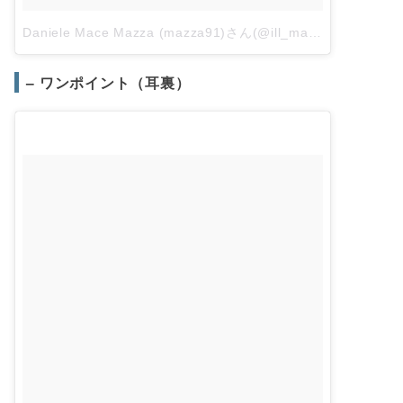
Daniele Mace Mazza (mazza91)さん(@ill_mace)がシェアした投稿
– ワンポイント（耳裏）