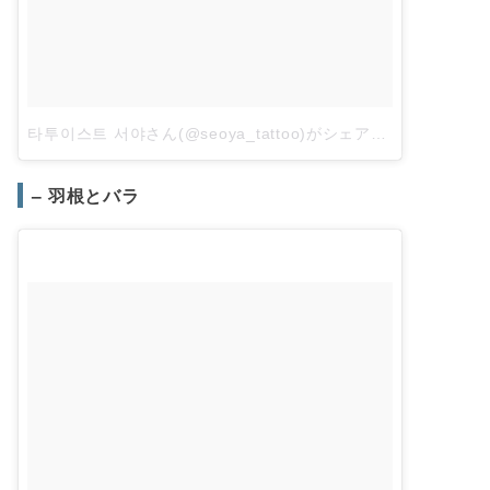
타투이스트 서야さん(@seoya_tattoo)がシェアした投稿
–
20
– 羽根とバラ