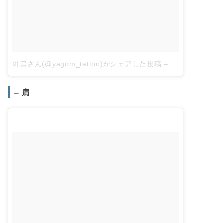
야곰さん(@yagom_tattoo)がシェアした投稿
–
2018年 5月月
– 肩