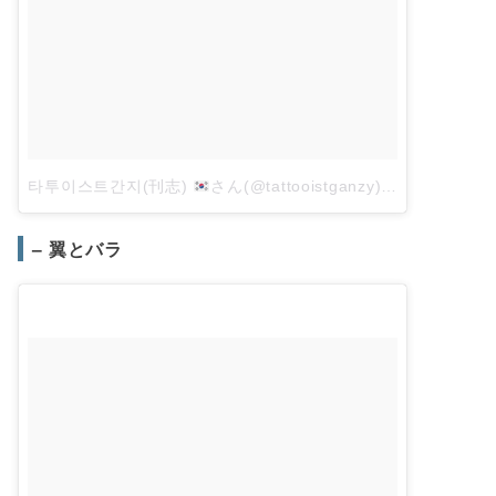
타투이스트간지(刊志)
さん(@tattooistganzy)がシェアした投稿
– 翼とバラ