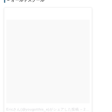
Ericさん(@yougotthis_e)がシェアした投稿
–
2018年 5月月28日午後6時59分PDT