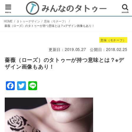
menu
search
HOME
タトゥーデザイン
意味（モチーフ）
薔薇（ローズ）のタトゥーが持つ意味とは？※デザイン画像もあり！
意味（モチーフ）
更新日：
2019.05.27
公開日：
2018.02.25
薔薇（ローズ）のタトゥーが持つ意味とは？※デ
ザイン画像もあり！
F
T
L
a
w
i
c
i
n
e
t
e
b
t
o
e