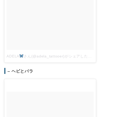
ADELA
さん(@adela_tattooer)がシェアした投稿
–
2018年
– ヘビとバラ