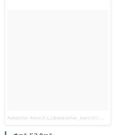
Aebischer Kevinさん(@aebischer_keev)がシェアした投稿
–
– オールドスクール