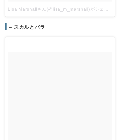
Lisa Marshallさん(@lisa_m_marshall)がシェアした投稿
–
2月
– スカルとバラ