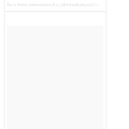
Ku’u Kaho’ohanohanoさん(@inkedbykuu)がシェアした投稿