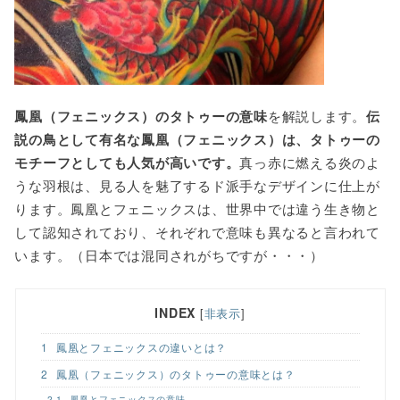
o
r
k
鳳凰（フェニックス）のタトゥーの意味
を解説します。
伝
説の鳥として有名な鳳凰（フェニックス）は、タトゥーの
モチーフとしても人気が高いです。
真っ赤に燃える炎のよ
うな羽根は、見る人を魅了するド派手なデザインに仕上が
ります。鳳凰とフェニックスは、世界中では違う生き物と
して認知されており、それぞれで意味も異なると言われて
います。（日本では混同されがちですが・・・）
INDEX
[
非表示
]
1
鳳凰とフェニックスの違いとは？
2
鳳凰（フェニックス）のタトゥーの意味とは？
2.1
鳳凰とフェニックスの意味