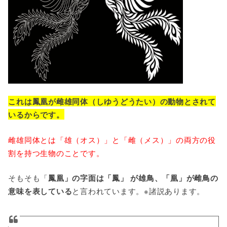
これは鳳凰が雌雄同体（しゆうどうたい）の動物とされて
いるからです。
雌雄同体とは「雄（オス）」と「雌（メス）」の両方の役
割を持つ生物のことです。
そもそも「
鳳凰」の字面は「鳳」 が雄鳥、「凰」が雌鳥の
意味を表している
と言われています。※諸説あります。