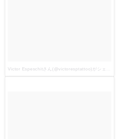
Victor Espeschitさん(@victoresptattoo)がシェアした投稿
–
3