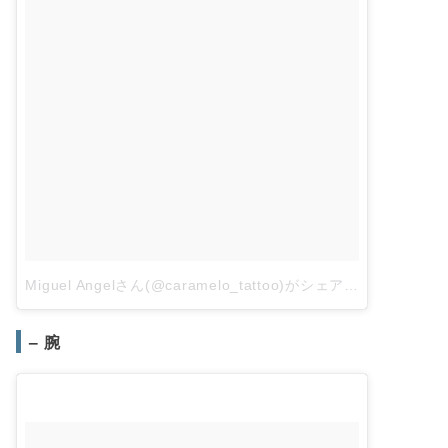
Miguel Angelさん(@caramelo_tattoo)がシェアした投稿
–
20
– 腕