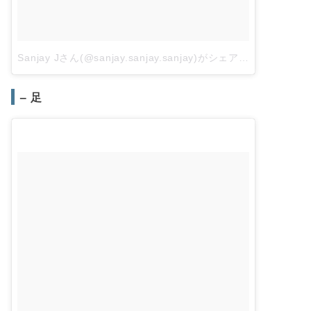
Sanjay Jさん(@sanjay.sanjay.sanjay)がシェアした投稿
–
4月 
– 足