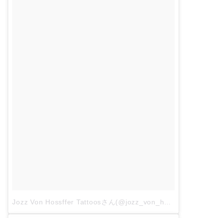
Jozz Von Hossffer Tattoosさん(@jozz_von_hossffer_tattoos)がシェアした投稿