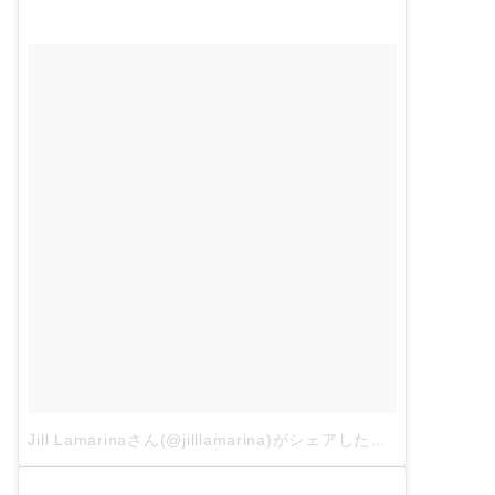
Jill Lamarinaさん(@jilllamarina)がシェアした投稿
–
4月 3, 2