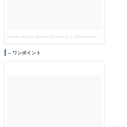
petros stathis Kavala Greeceさん(@tattoostudio.stixi)がシェアした投稿
– ワンポイント