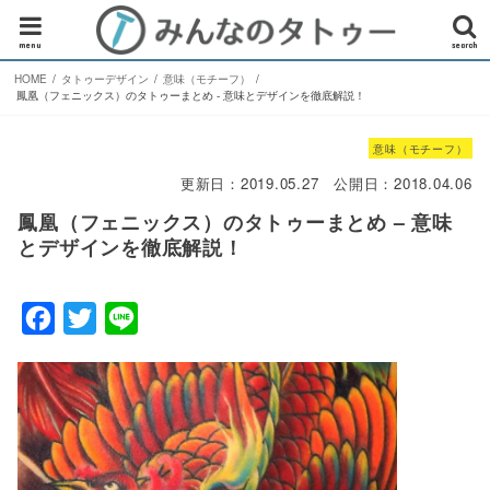
menu
search
HOME
タトゥーデザイン
意味（モチーフ）
鳳凰（フェニックス）のタトゥーまとめ - 意味とデザインを徹底解説！
意味（モチーフ）
更新日：
2019.05.27
公開日：
2018.04.06
鳳凰（フェニックス）のタトゥーまとめ – 意味
とデザインを徹底解説！
F
T
L
a
w
i
c
i
n
e
t
e
b
t
o
e