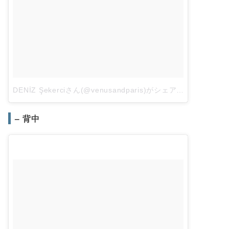
DENİZ Şekerciさん(@venusandparis)がシェアした投稿
–
3月 
– 背中