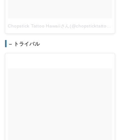
Chopstick Tattoo Hawaiiさん(@chopsticktattoohawaii)がシェアした投稿
– トライバル